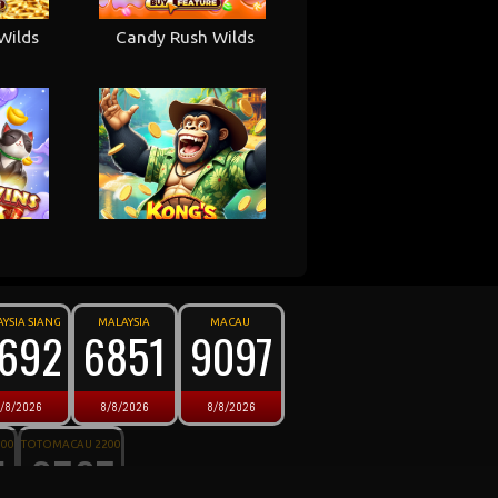
Wilds
Candy Rush Wilds
Wilds
Kong's Jungle Tower
s
YSIA SIANG
MALAYSIA
MACAU
692
6851
9097
/8/2026
8/8/2026
8/8/2026
900
TOTOMACAU 2200
1
6525