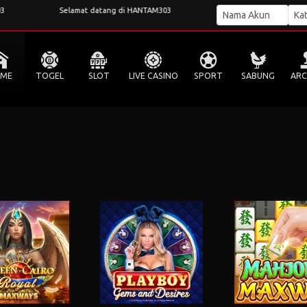
Selamat datang di HANTAM303
ME
TOGEL
SLOT
LIVE CASINO
SPORT
SABUNG
ARC