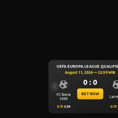
8/8/2026
12 Skulls of the Dead
Pong 
SPAIN LA LIGA
Grand Casino Heist
Mer
August 16, 2026 — 00:30 WIB
0 : 0
Previous
BET NOW
Alaves
Get
0.00
0.62
0.00
-