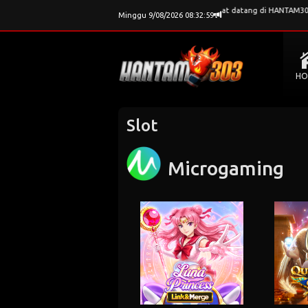
Selamat datang di HANTAM303
Minggu 9/08/2026 08:33:00
HO
Slot
Microgaming