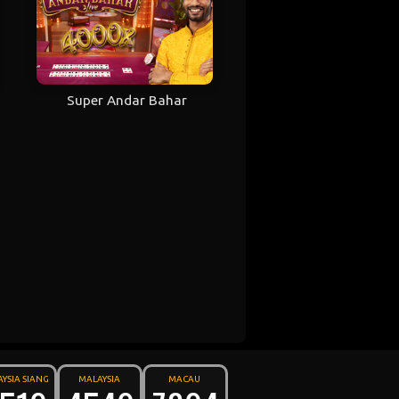
Super Andar Bahar
YSIA SIANG
MALAYSIA
MACAU