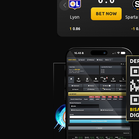
Previous
BET NOW
Union 
Bodo Glimt
Gill
0.75
0.82
-0.75