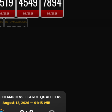
519
4549
7894
/8/2026
6/8/2026
6/8/2026
900
TOTOMACAU 2200
3
3064
6/8/2026
FOOTBALL F24 INTERNATIONAL
FRIENDLY
August 7, 2026 — 18:45 WIB