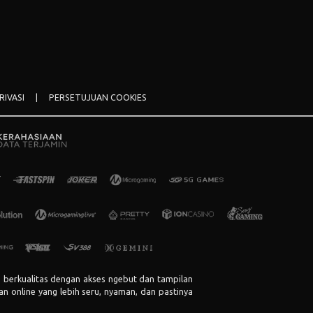
RIVASI
|
PERSETUJUAN COOKIES
ne berkualitas dengan akses ngebut dan tampilan
n online yang lebih seru, nyaman, dan pastinya