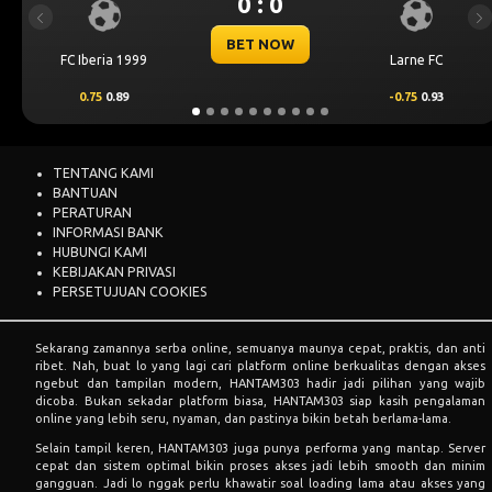
0 : 0
Previous
Ne
BET NOW
Larne FC
Sevilla
-0.75
0.93
0.25
0.95
TENTANG KAMI
BANTUAN
PERATURAN
INFORMASI BANK
HUBUNGI KAMI
KEBIJAKAN PRIVASI
PERSETUJUAN COOKIES
Sekarang zamannya serba online, semuanya maunya cepat, praktis, dan anti
ribet. Nah, buat lo yang lagi cari platform online berkualitas dengan akses
ngebut dan tampilan modern,
HANTAM303
hadir jadi pilihan yang wajib
dicoba. Bukan sekadar platform biasa, HANTAM303 siap kasih pengalaman
online yang lebih seru, nyaman, dan pastinya bikin betah berlama-lama.
Selain tampil keren, HANTAM303 juga punya performa yang mantap. Server
cepat dan sistem optimal bikin proses akses jadi lebih smooth dan minim
gangguan. Jadi lo nggak perlu khawatir soal loading lama atau akses yang