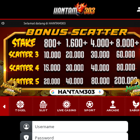
Selamat datang di HANTAM303
TOGEL
SLOT
LIVE CASINO
SPORT
ARCADE
SABU