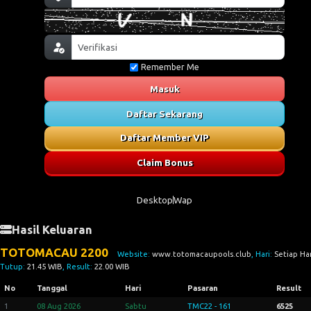
Remember Me
Masuk
Daftar Sekarang
Daftar Member VIP
Claim Bonus
Desktop
Wap
Hasil Keluaran
TOTOMACAU 2200
Website:
www.totomacaupools.club
, Hari:
Setiap Har
Tutup:
21.45 WIB
, Result:
22.00 WIB
No
Tanggal
Hari
Pasaran
Result
1
08 Aug 2026
Sabtu
TMC22 - 161
6525