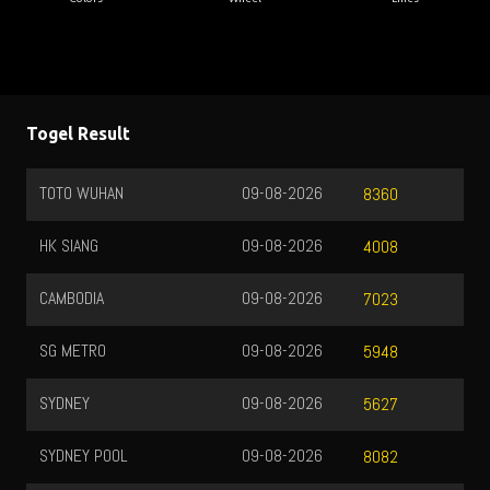
Togel Result
TOTO WUHAN
09-08-2026
8360
HK SIANG
09-08-2026
4008
CAMBODIA
09-08-2026
7023
SG METRO
09-08-2026
5948
SYDNEY
09-08-2026
5627
SYDNEY POOL
09-08-2026
8082