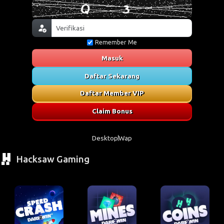
Remember Me
Masuk
Daftar Sekarang
Daftar Member VIP
Claim Bonus
Desktop
Wap
Hacksaw Gaming