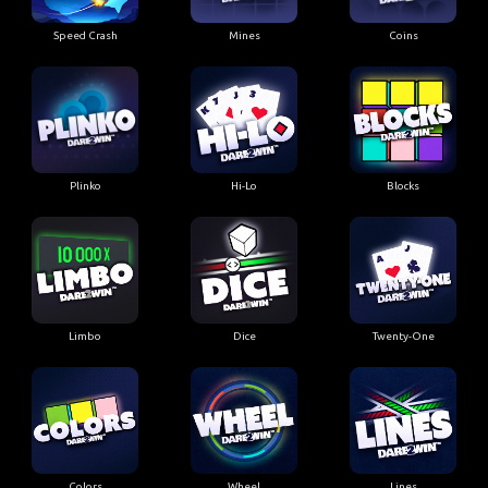
Speed Crash
Mines
Coins
Plinko
Hi-Lo
Blocks
Limbo
Dice
Twenty-One
Colors
Wheel
Lines