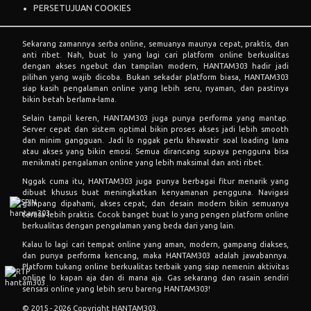
PERSETUJUAN COOKIES
Sekarang zamannya serba online, semuanya maunya cepat, praktis, dan
anti ribet. Nah, buat lo yang lagi cari platform online berkualitas
dengan akses ngebut dan tampilan modern,
HANTAM303
hadir jadi
pilihan yang wajib dicoba. Bukan sekadar platform biasa, HANTAM303
siap kasih pengalaman online yang lebih seru, nyaman, dan pastinya
bikin betah berlama-lama.
Selain tampil keren, HANTAM303 juga punya performa yang mantap.
Server cepat dan sistem optimal bikin proses akses jadi lebih smooth
dan minim gangguan. Jadi lo nggak perlu khawatir soal loading lama
atau akses yang bikin emosi. Semua dirancang supaya pengguna bisa
menikmati pengalaman online yang lebih maksimal dan anti ribet.
Nggak cuma itu, HANTAM303 juga punya berbagai fitur menarik yang
dibuat khusus buat meningkatkan kenyamanan pengguna. Navigasi
gampang dipahami, akses cepat, dan desain modern bikin semuanya
terasa lebih praktis. Cocok banget buat lo yang pengen platform online
berkualitas dengan pengalaman yang beda dari yang lain.
Kalau lo lagi cari tempat online yang aman, modern, gampang diakses,
dan punya performa kencang, maka HANTAM303 adalah jawabannya.
Platform tukang online berkualitas terbaik yang siap nemenin aktivitas
online lo kapan aja dan di mana aja. Gas sekarang dan rasain sendiri
sensasi online yang lebih seru bareng HANTAM303!
© 2015 - 2026 Copyright HANTAM303.