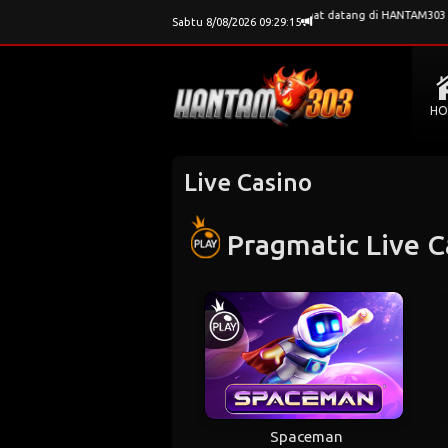
Selamat datang di HANTAM303
Sabtu 8/08/2026 09:29:16
HO
Live Casino
Pragmatic Live C
Spaceman