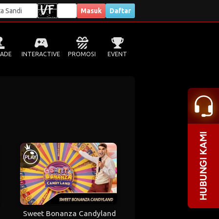
Masuk
Daftar
ADE
INTERACTIVE
PROMOSI
EVENT
Sweet Bonanza Candyland