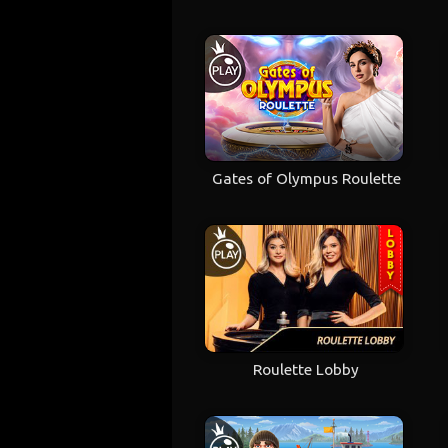
Gates of Olympus Roulette
Roulette Lobby