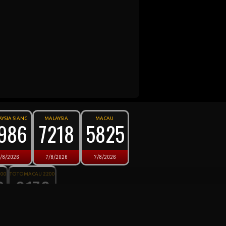
YSIA SIANG
MALAYSIA
MACAU
986
7218
5825
/8/2026
7/8/2026
7/8/2026
900
TOTOMACAU 2200
3
9178
7/8/2026