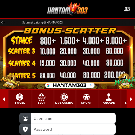
Selamat datang di HANTAM303
TOGEL
SLOT
LIVE CASINO
SPORT
ARCADE
SABU