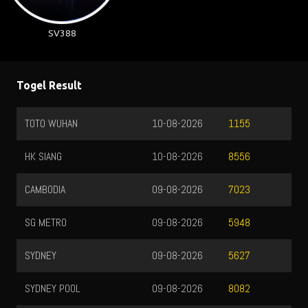
SV388
Togel Result
TOTO WUHAN
10-08-2026
1155
HK SIANG
10-08-2026
8556
CAMBODIA
09-08-2026
7023
SG METRO
09-08-2026
5948
SYDNEY
09-08-2026
5627
SYDNEY POOL
09-08-2026
8082