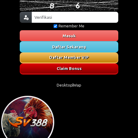
Remember Me
Masuk
Daftar Sekarang
Daftar Member VIP
Claim Bonus
Desktop
Wap